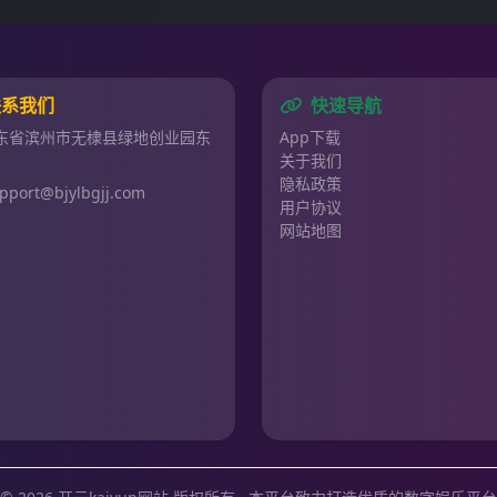
联系我们
快速导航
东省滨州市无棣县绿地创业园东
App下载
关于我们
隐私政策
pport@bjylbgjj.com
用户协议
网站地图