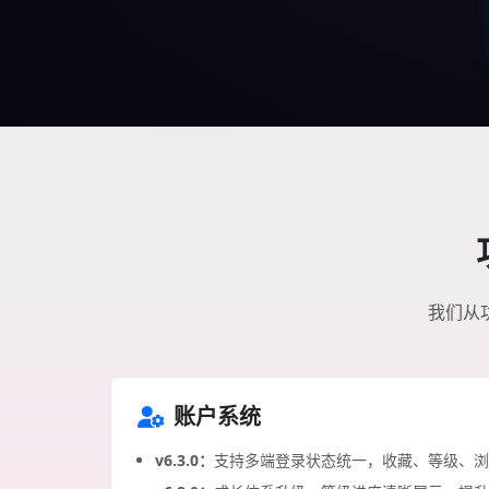
我们从
账户系统
v6.3.0：
支持多端登录状态统一，收藏、等级、浏