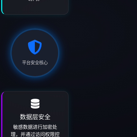
平台安全核心
数据层安全
敏感数据进行加密处
理，并通过访问权限控