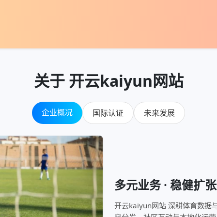
关于 开云kaiyun网站
企业概况
国际认证
未来发展
多元业务 · 稳健扩张
开云kaiyun网站 深耕体育
容分发、社区互动与本地化运营