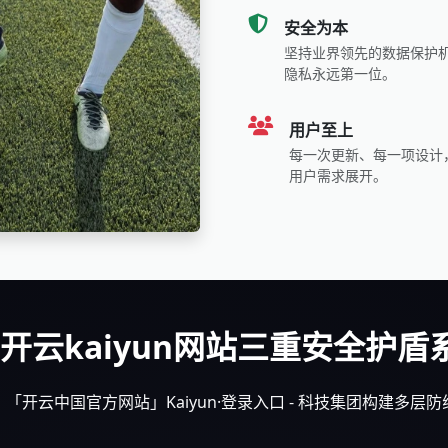
安全为本
坚持业界领先的数据保护
隐私永远第一位。
用户至上
每一次更新、每一项设计
用户需求展开。
开云kaiyun网站三重安全护盾
「开云中国官方网站」Kaiyun·登录入口 - 科技集团构建多层